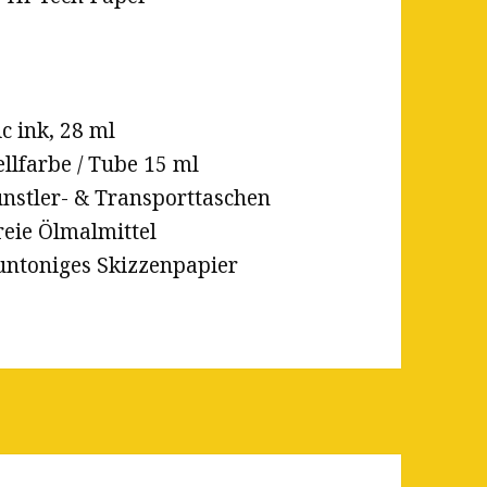
c ink, 28 ml
lfarbe / Tube 15 ml
ünstler- & Transporttaschen
freie Ölmalmittel
auntoniges Skizzenpapier