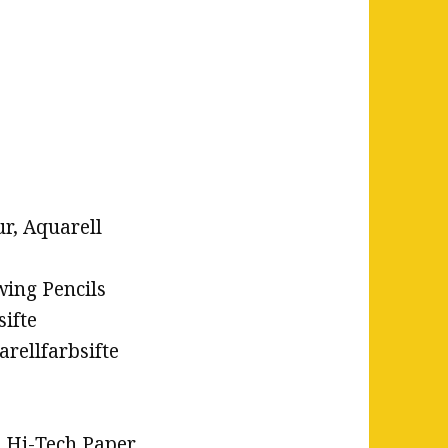
r, Aquarell
wing Pencils
sifte
rellfarbsifte
 Hi-Tech Paper