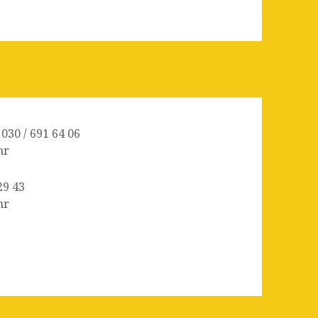
 030 / 691 64 06
hr
29 43
hr